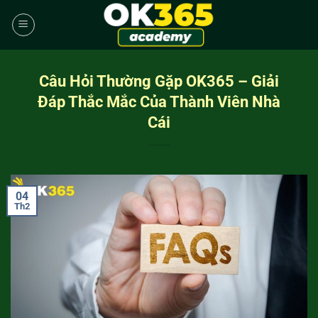
Bỏ
qua
nội
dung
Câu Hỏi Thường Gặp OK365 – Giải
Đáp Thắc Mắc Của Thành Viên Nhà
Cái
04
Th2