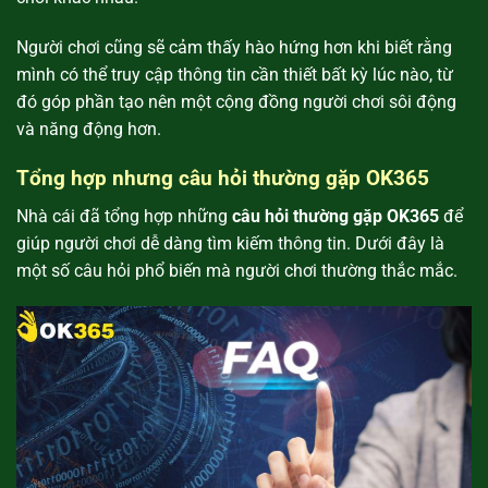
Người chơi cũng sẽ cảm thấy hào hứng hơn khi biết rằng
mình có thể truy cập thông tin cần thiết bất kỳ lúc nào, từ
đó góp phần tạo nên một cộng đồng người chơi sôi động
và năng động hơn.
Tổng hợp nhưng câu hỏi thường gặp OK365
Nhà cái đã tổng hợp những
câu hỏi thường gặp OK365
để
giúp người chơi dễ dàng tìm kiếm thông tin. Dưới đây là
một số câu hỏi phổ biến mà người chơi thường thắc mắc.