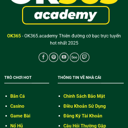
OK365
- OK365.academy Thiên đường cờ bạc trực tuyến
hot nhất 2025
TRÒ CHƠI HOT
THÔNG TIN VỀ NHÀ CÁI
Bắn Cá
Chính Sách Bảo Mật
Casino
Điều Khoản Sử Dụng
Game Bài
Đăng Ký Tài Khoản
Nổ Hũ
Câu Hỏi Thường Gặp