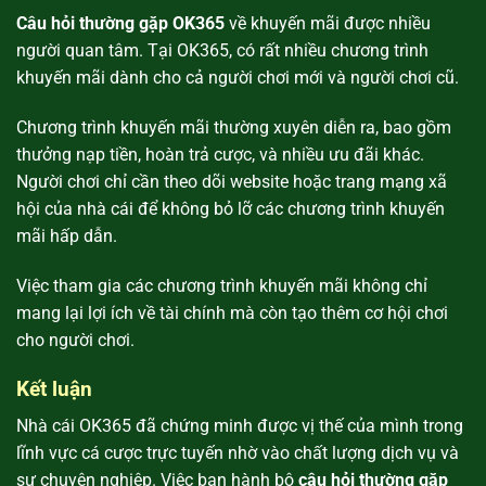
Câu hỏi thường gặp OK365
về khuyến mãi được nhiều
người quan tâm. Tại OK365, có rất nhiều chương trình
khuyến mãi dành cho cả người chơi mới và người chơi cũ.
Chương trình khuyến mãi thường xuyên diễn ra, bao gồm
thưởng nạp tiền, hoàn trả cược, và nhiều ưu đãi khác.
Người chơi chỉ cần theo dõi website hoặc trang mạng xã
hội của nhà cái để không bỏ lỡ các chương trình khuyến
mãi hấp dẫn.
Việc tham gia các chương trình khuyến mãi không chỉ
mang lại lợi ích về tài chính mà còn tạo thêm cơ hội chơi
cho người chơi.
Kết luận
Nhà cái OK365 đã chứng minh được vị thế của mình trong
lĩnh vực cá cược trực tuyến nhờ vào chất lượng dịch vụ và
sự chuyên nghiệp. Việc ban hành bộ
câu hỏi thường gặp