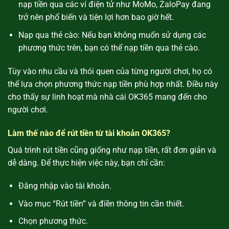
nạp tiền qua các ví điện tử như MoMo, ZaloPay đang
trở nên phổ biến và tiện lợi hơn bao giờ hết.
Nạp qua thẻ cào: Nếu bạn không muốn sử dụng các
phương thức trên, bạn có thể nạp tiền qua thẻ cào.
Tùy vào nhu cầu và thói quen của từng người chơi, họ có
thể lựa chọn phương thức nạp tiền phù hợp nhất. Điều này
cho thấy sự linh hoạt mà nhà cái OK365 mang đến cho
người chơi.
Làm thế nào để rút tiền từ tài khoản OK365?
Quá trình rút tiền cũng giống như nạp tiền, rất đơn giản và
dễ dàng. Để thực hiện việc này, bạn chỉ cần:
Đăng nhập vào tài khoản.
Vào mục “Rút tiền” và điền thông tin cần thiết.
Chọn phương thức.