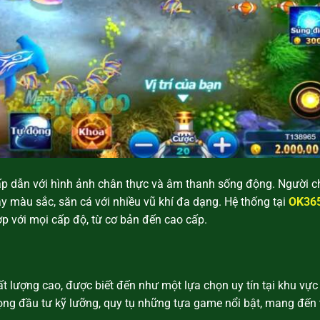
hấp dẫn với hình ảnh chân thực và âm thanh sống động. Người c
y màu sắc, săn cá với nhiều vũ khí đa dạng. Hệ thống tại
OK36
p với mọi cấp độ, từ cơ bản đến cao cấp.
ất lượng cao, được biết đến như một lựa chọn uy tín tại khu vực
ng đầu tư kỹ lưỡng, quy tụ những tựa game nổi bật, mang đến t