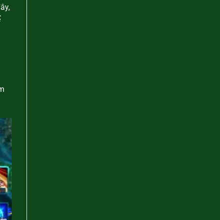
ây,
ể
ìm