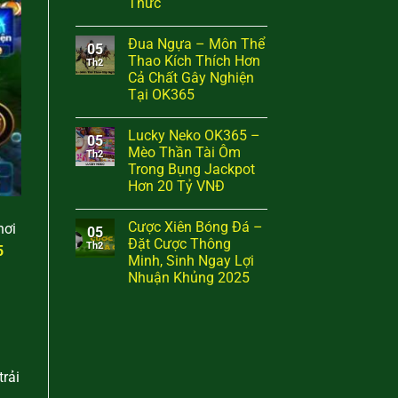
Thức
Đua Ngựa – Môn Thể
05
Thao Kích Thích Hơn
Th2
Cả Chất Gây Nghiện
Tại OK365
Lucky Neko OK365 –
05
Mèo Thần Tài Ôm
Th2
Trong Bụng Jackpot
Hơn 20 Tỷ VNĐ
Cược Xiên Bóng Đá –
hơi
05
Đặt Cược Thông
Th2
5
Minh, Sinh Ngay Lợi
Nhuận Khủng 2025
rải