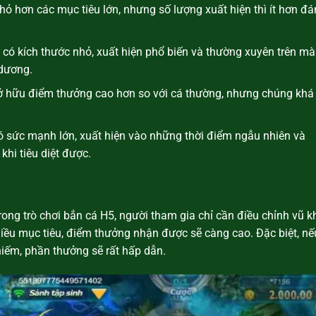
ỏ hơn các mục tiêu lớn, nhưng số lượng xuất hiện thì ít hơn đ
n có kích thước nhỏ, xuất hiện phổ biến và thường xuyên trên m
 dương.
sở hữu điểm thưởng cao hơn so với cá thường, nhưng chúng khá
có sức mạnh lớn, xuất hiện vào những thời điểm ngẫu nhiên và
hi tiêu diệt được.
trong trò chơi bắn cá H5, người tham gia chỉ cần điều chỉnh vũ k
iều mục tiêu, điểm thưởng nhận được sẽ càng cao. Đặc biệt, nế
hiếm, phần thưởng sẽ rất hấp dẫn.