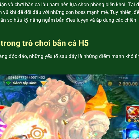
ặn và chơi bắn cá lâu năm nên lựa chọn phòng biển khơi. Tại đ
ọn vũ khí để đối đầu với những con boss mạnh mẽ. Tuy nhiên, đ
 cần sở hữu kỹ năng ngắm bắn điêu luyện và áp dụng các chiến
trong trò chơi bắn cá H5
năng độc đáo, những yếu tố sau đây là những điểm mạnh khó t