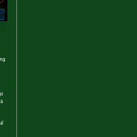
ớng
ại
và
hể